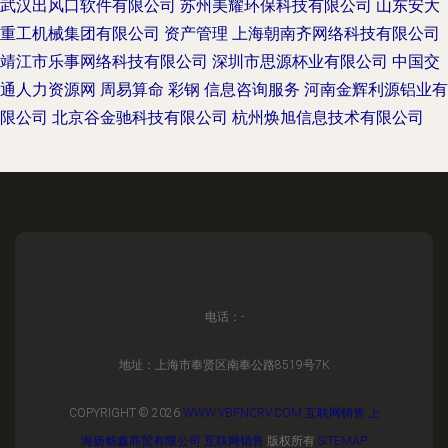
武汉出风口软件有限公司
苏州美耀环保科技有限公司
山东安大
重工机械集团有限公司
资产管理
上海朝南齐网络科技有限公司
靖江市乐事网络科技有限公司
深圳市思源杯业有限公司
中国交
通人力资源网
周易算命
彩钢
信息咨询服务
河南金辉利源铝业有
限公司
北京谷金驰科技有限公司
杭州焕旭信息技术有限公司
电话：-
地址：上海市奉贤区南奉公路8519号7K
COPYRIGHT © 2026
WWW.VBFNCRV.COM
互联网销售
上
海扬畅鑫商贸有限公司
互联网销售
版权所有
SITEMAP