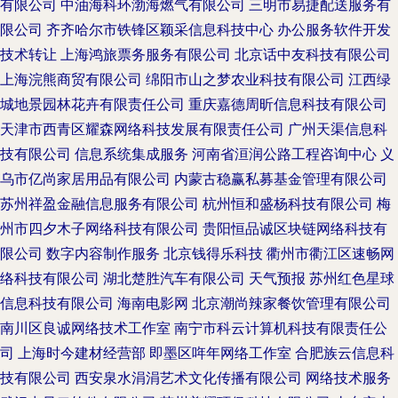
有限公司
中油海科环渤海燃气有限公司
三明市易捷配送服务有
限公司
齐齐哈尔市铁锋区颖采信息科技中心
办公服务软件开发
技术转让
上海鸿旅票务服务有限公司
北京话中友科技有限公司
上海浣熊商贸有限公司
绵阳市山之梦农业科技有限公司
江西绿
城地景园林花卉有限责任公司
重庆嘉德周昕信息科技有限公司
天津市西青区耀森网络科技发展有限责任公司
广州天渠信息科
技有限公司
信息系统集成服务
河南省洹润公路工程咨询中心
义
乌市亿尚家居用品有限公司
内蒙古稳赢私募基金管理有限公司
苏州祥盈金融信息服务有限公司
杭州恒和盛杨科技有限公司
梅
州市四夕木子网络科技有限公司
贵阳恒品诚区块链网络科技有
限公司
数字内容制作服务
北京钱得乐科技
衢州市衢江区速畅网
络科技有限公司
湖北楚胜汽车有限公司
天气预报
苏州红色星球
信息科技有限公司
海南电影网
北京潮尚辣家餐饮管理有限公司
南川区良诚网络技术工作室
南宁市科云计算机科技有限责任公
司
上海时今建材经营部
即墨区哖年网络工作室
合肥族云信息科
技有限公司
西安泉水涓涓艺术文化传播有限公司
网络技术服务