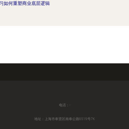
习如何重塑商业底层逻辑
电话：-
地址：上海市奉贤区南奉公路8519号7K