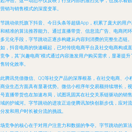
发起冲击。这一动态不仅反映了行业内部的激烈竞争，也预示着
字营销与销售模式的深度变革。
字节跳动依托旗下抖音、今日头条等超级App，积累了庞大的用户
础和精准的算法推荐能力。通过直播带货、信息流广告、电商闭
等多元化手段，字节跳动正逐步构建从内容到消费的完整生态链
例如，抖音电商的快速崛起，已对传统电商平台及社交电商构成
接竞争，其“兴趣电商”模式通过内容激发用户购买需求，显著提升
销售转化效率。
与此腾讯凭借微信、QQ等社交产品的深厚根基，在社交电商、小
序商业生态方面具有显著优势。微信小程序年交易额持续增长，
频号直播带货也在加速布局，试图巩固其在社交关系链驱动的销
领域的护城河。字节跳动的进攻正迫使腾讯加快创新步伐，应对
量分发和用户时长被分流的挑战。
这场竞争的核心在于对用户注意力和数据的争夺。字节跳动的算