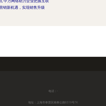
机 中万网络助力企业把握互联
营销新机遇，实现销售升级
电话：-
地址：上海市奉贤区南奉公路8519号7K